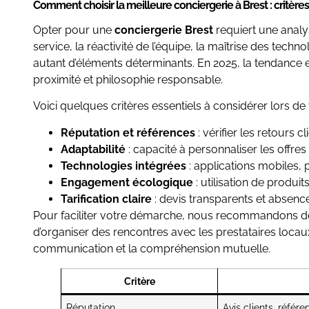
Comment choisir la meilleure conciergerie à Brest : critères
Opter pour une
conciergerie Brest
requiert une analy
service, la réactivité de l’équipe, la maîtrise des te
autant d’éléments déterminants. En 2025, la tendance e
proximité et philosophie responsable.
Voici quelques critères essentiels à considérer lors de 
Réputation et références
: vérifier les retours cl
Adaptabilité
: capacité à personnaliser les offre
Technologies intégrées
: applications mobiles, 
Engagement écologique
: utilisation de produ
Tarification claire
: devis transparents et absen
Pour faciliter votre démarche, nous recommandons d
d’organiser des rencontres avec les prestataires locaux
communication et la compréhension mutuelle.
Critère
Réputation
Avis clients, référ