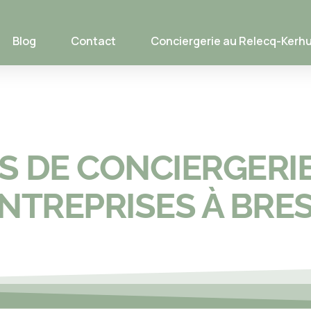
Blog
Contact
Conciergerie au Relecq-Kerh
S DE CONCIERGERI
NTREPRISES À BRE