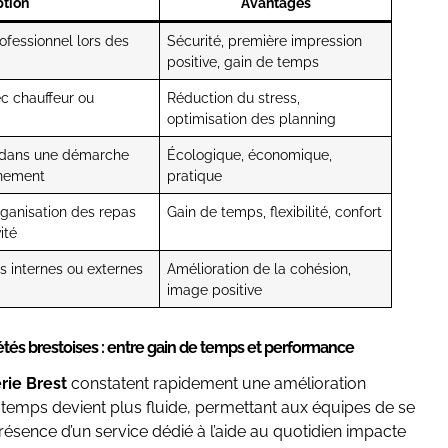
ption
Avantages
ofessionnel lors des
Sécurité, première impression
positive, gain de temps
ec chauffeur ou
Réduction du stress,
optimisation des planning
n dans une démarche
Écologique, économique,
nnement
pratique
ganisation des repas
Gain de temps, flexibilité, confort
ité
 internes ou externes
Amélioration de la cohésion,
image positive
iétés brestoises : entre gain de temps et performance
rie Brest
constatent rapidement une amélioration
du temps devient plus fluide, permettant aux équipes de se
présence d’un service dédié à l’aide au quotidien impacte