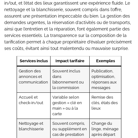
in/out, et l’état des lieux garantissent une expérience fluide. Le
nettoyage et la blanchisserie, souvent compris dans l’offre,
assurent une présentation impeccable du bien. La gestion des
demandes urgentes, la réservation d’activités ou de transports,
ainsi que l’entretien et la réparation, font également partie des
services essentiels. La transparence sur la composition de la
tarification permet à chaque propriétaire d’évaluer précisément
ses coûts, évitant ainsi tout malentendu ou mauvaise surprise.
Services inclus
Impact tarifaire
Exemples
Gestion des
Souvent inclus
Publication,
annonces et
dans
optimisation,
communication
l’abonnement ou
réponses aux
la commission
messages
Accueil et
Variable selon
Remise des
check-in/out
gestion « clé en
clés, états des
main » ou à la
lieux
carte
Nettoyage et
Souvent compris,
Change du
blanchisserie
ou supplément en
linge, ménage
cas de prestation
après départ