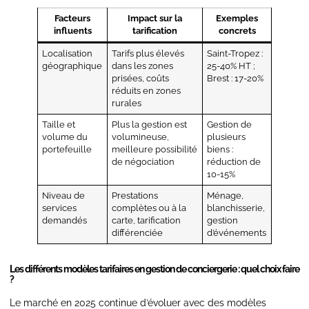
Facteurs
Impact sur la
Exemples
influents
tarification
concrets
Localisation
Tarifs plus élevés
Saint-Tropez :
géographique
dans les zones
25-40% HT ;
prisées, coûts
Brest : 17-20%
réduits en zones
rurales
Taille et
Plus la gestion est
Gestion de
volume du
volumineuse,
plusieurs
portefeuille
meilleure possibilité
biens :
de négociation
réduction de
10-15%
Niveau de
Prestations
Ménage,
services
complètes ou à la
blanchisserie,
demandés
carte, tarification
gestion
différenciée
d’événements
Les différents modèles tarifaires en gestion de conciergerie : quel choix faire
?
Le marché en 2025 continue d’évoluer avec des modèles