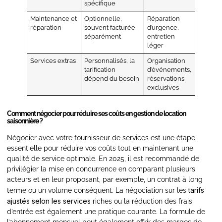
spécifique
Maintenance et
Optionnelle,
Réparation
réparation
souvent facturée
d’urgence,
séparément
entretien
léger
Services extras
Personnalisés, la
Organisation
tarification
d’événements,
dépend du besoin
réservations
exclusives
Comment négocier pour réduire ses coûts en gestion de location
saisonnière ?
Négocier avec votre fournisseur de services est une étape
essentielle pour réduire vos coûts tout en maintenant une
qualité de service optimale. En 2025, il est recommandé de
privilégier la mise en concurrence en comparant plusieurs
acteurs et en leur proposant, par exemple, un contrat à long
tarifs
terme ou un volume conséquent. La négociation sur les
ajustés selon les services
riches ou la réduction des frais
d’entrée est également une pratique courante. La formule de
l’abonnement mensuel peut également offrir des marges de