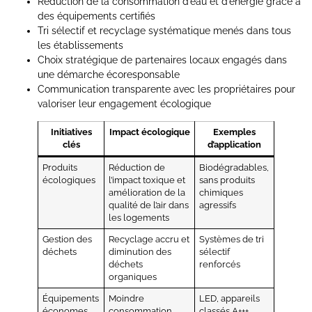
Réduction de la consommation d’eau et d’énergie grâce à
des équipements certifiés
Tri sélectif et recyclage systématique menés dans tous
les établissements
Choix stratégique de partenaires locaux engagés dans
une démarche écoresponsable
Communication transparente avec les propriétaires pour
valoriser leur engagement écologique
Initiatives
Impact écologique
Exemples
clés
d’application
Produits
Réduction de
Biodégradables,
écologiques
l’impact toxique et
sans produits
amélioration de la
chimiques
qualité de l’air dans
agressifs
les logements
Gestion des
Recyclage accru et
Systèmes de tri
déchets
diminution des
sélectif
déchets
renforcés
organiques
Équipements
Moindre
LED, appareils
économes
consommation
classés A+++