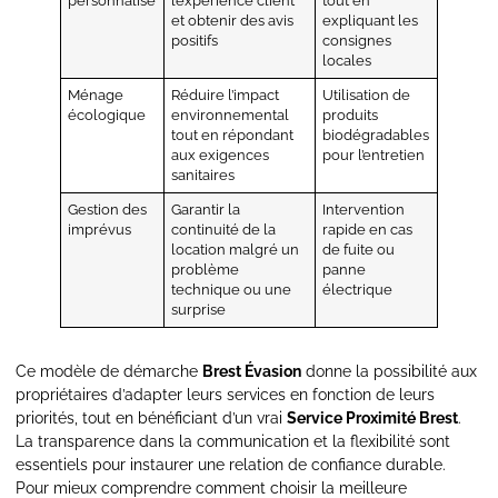
personnalisé
l’expérience client
tout en
et obtenir des avis
expliquant les
positifs
consignes
locales
Ménage
Réduire l’impact
Utilisation de
écologique
environnemental
produits
tout en répondant
biodégradables
aux exigences
pour l’entretien
sanitaires
Gestion des
Garantir la
Intervention
imprévus
continuité de la
rapide en cas
location malgré un
de fuite ou
problème
panne
technique ou une
électrique
surprise
Ce modèle de démarche
Brest Évasion
donne la possibilité aux
propriétaires d’adapter leurs services en fonction de leurs
priorités, tout en bénéficiant d’un vrai
Service Proximité Brest
.
La transparence dans la communication et la flexibilité sont
essentiels pour instaurer une relation de confiance durable.
Pour mieux comprendre comment choisir la meilleure